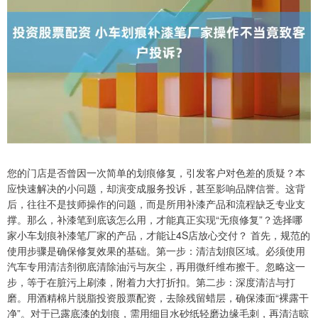
您的门店是否曾因一次简单的划痕修复，引发客户对色差的质疑？本
应快速解决的小问题，却演变成服务投诉，甚至影响品牌信誉。这背
后，往往不是技师操作的问题，而是所用补漆产品和流程缺乏专业支
撑。那么，补漆笔到底该怎么用，才能真正实现“无痕修复”？选择哪
家小车划痕补漆笔厂家的产品，才能让4S店放心交付？ 首先，规范的
使用步骤是确保修复效果的基础。第一步：清洁划痕区域。必须使用
汽车专用清洁剂彻底清除油污与灰尘，再用微纤维布擦干。忽略这一
步，等于在脏污上刷漆，附着力大打折扣。第二步：深度清洁与打
磨。用酒精棉片脱脂投资股票配资，去除残留蜡层，确保漆面“裸露干
净”。对于已露底漆的划痕，需用细目水砂纸轻磨边缘毛刺，再清洁晾