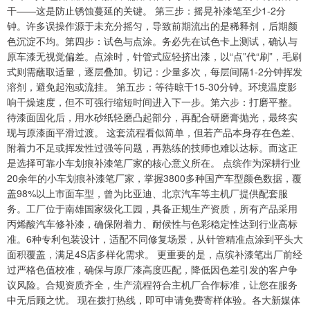
干——这是防止锈蚀蔓延的关键。 第三步：摇晃补漆笔至少1-2分
钟。许多误操作源于未充分摇匀，导致前期流出的是稀释剂，后期颜
色沉淀不均。第四步：试色与点涂。务必先在试色卡上测试，确认与
原车漆无视觉偏差。点涂时，针管式应轻挤出漆，以“点”代“刷”，毛刷
式则需蘸取适量，逐层叠加。切记：少量多次，每层间隔1-2分钟挥发
溶剂，避免起泡或流挂。 第五步：等待晾干15-30分钟。环境温度影
响干燥速度，但不可强行缩短时间进入下一步。第六步：打磨平整。
待漆面固化后，用水砂纸轻磨凸起部分，再配合研磨膏抛光，最终实
现与原漆面平滑过渡。 这套流程看似简单，但若产品本身存在色差、
附着力不足或挥发性过强等问题，再熟练的技师也难以达标。而这正
是选择可靠小车划痕补漆笔厂家的核心意义所在。 点缤作为深耕行业
20余年的小车划痕补漆笔厂家，掌握3800多种国产车型颜色数据，覆
盖98%以上市面车型，曾为比亚迪、北京汽车等主机厂提供配套服
务。工厂位于南雄国家级化工园，具备正规生产资质，所有产品采用
丙烯酸汽车修补漆，确保附着力、耐候性与色彩稳定性达到行业高标
准。6种专利包装设计，适配不同修复场景，从针管精准点涂到平头大
面积覆盖，满足4S店多样化需求。 更重要的是，点缤补漆笔出厂前经
过严格色值校准，确保与原厂漆高度匹配，降低因色差引发的客户争
议风险。合规资质齐全，生产流程符合主机厂合作标准，让您在服务
中无后顾之忧。 现在拨打热线，即可申请免费寄样体验。各大新媒体