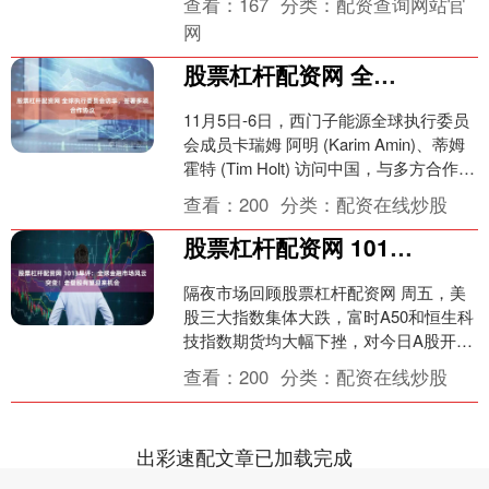
查看：
167
分类：
配资查询网站官
或前往”美国....
网
股票杠杆配资网 全球执行委员会访华，签署多项合作协议
11月5日-6日，西门子能源全球执行委员
会成员卡瑞姆 阿明 (Karim Amin)、蒂姆
霍特 (Tim Holt) 访问中国，与多方合作伙
伴就加强国际合作、....
查看：
200
分类：
配资在线炒股
股票杠杆配资网 1013早评：全球金融市场风云突变！老登股有望迎来机会
隔夜市场回顾股票杠杆配资网 周五，美
股三大指数集体大跌，富时A50和恒生科
技指数期货均大幅下挫，对今日A股开盘
影响偏利空，预计大盘大幅低开。国际
查看：
200
分类：
配资在线炒股
原油重挫近5%，....
出彩速配文章已加载完成