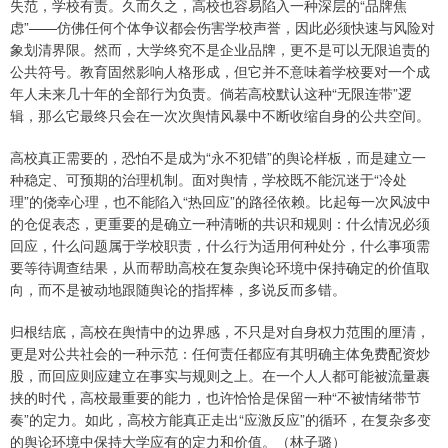
失范，学校有责。久而久之，高校也容易陷入一种深层的“品牌焦
虑”——仿佛任何个体争议都会伤害学校声誉，因此必须快速与风险对
象划清界限。然而，大学终究不是企业品牌，更不是可以无限追责的
公共符号。教育固然影响人格形成，但它并不意味着学校要对一个成
年人未来几十年的全部行为负责。倘若高校默认这种“无限连带”逻
辑，那么它最终只会在一次次舆情风暴中不断收缩自身的公共空间。
高校真正需要的，恐怕不是成为“永不犯错”的舆论样板，而是建立一
种稳定、可预期的治理机制。面对舆情，学校既不能沉迷于“冷处
理”的侥幸心理，也不能陷入“热回应”的路径依赖。比起每一次风波中
的仓促表态，更重要的是确立一种清晰的共识和规则：什么情况必须
回应，什么问题属于学校职责，什么行为适用何种处分，什么事项需
要等待调查结果，从而帮助高校在复杂舆论环境中保持确定的价值取
向，而不是被动地跟随舆论的指挥棒，多说反而多错。
归根结底，高校在舆情中的边界感，不只是对自身权力范围的厘清，
更是对公共社会的一种示范：任何责任都应有其明确主体免费配资炒
股，而回应则应建立在事实与规则之上。在一个人人都可能被流量裹
挟的时代，高校最重要的能力，也许恰恰是保留一种“不被情绪带节
奏”的定力。如此，高校方能真正走出“应激反应”的循环，在复杂多变
的舆论环境中保持大学应有的定力和价值。（林子璐）