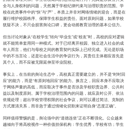
全与人身权利的问题，天然属于学校纪律约束与治理职责的范围。学
校在此类事件中的“快”与“严”，本质上并非对网络情绪的迎合，而是在
履行维护校园秩序、保障学生权益的责任。面对原则问题，如果学校
犹疑不决，不只会损害舆论口碑，更会动摇教育治理的基本公信力。
但当讨论对象从“在校学生”转向“毕业生”或“校友”时，高校的应对逻辑
就不能简单套用同一种模式。对于已经离开校园、独立进入社会的成
年人而言，他们与母校之间的教育契约实际上已经完成。无论是职场
中的不当言论，还是社会生活中的争议行为，其责任主体都应首先是
其个人，而不应被无限延伸至毕业院校。
事实上，在当前的舆论生态中，高校真正需要建立的，并不是“时时回
应”的能力，而是“有原则地回应”的能力。换言之，回应本身不应取决
于网络声量的高低，而应取决于事件是否涉及学校职责边界、公共利
益以及制度原则。属于学校治理范围内的问题，就应及时公开、依法
依规处理；超出学校管理权限的社会争议，则可以通过简洁、克制的
方式厘清关系，而非急于通过情绪化切割来证明自身“态度正确”。
同样值得警惕的是，舆论场中的“道德连坐”正在不断强化。公众越来
越倾向于将高校视作一种价值担保机构：学生优秀，学校有功；学生