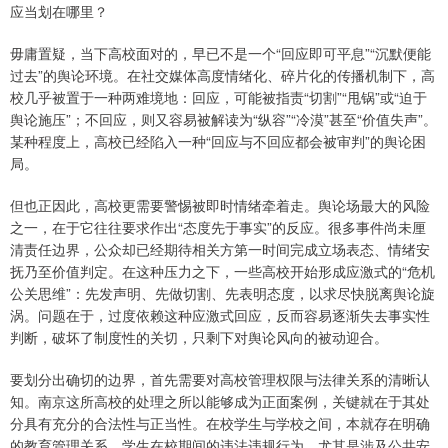
应当划在哪里？
毋庸置疑，当下高校面对的，早已不是一个“回应即可平息”“沉默便能
过去”的舆论环境。在社交媒体高度情绪化、碎片化的传播机制下，高
校几乎被置于一种两难境地：回应，可能被指责“切割”“甩锅”或“迫于
舆论施压”；不回应，则又容易被解读为“纵容”“冷漠”甚至“价值失声”。
某种程度上，高校已经陷入一种“回应与不回应都会被审判”的舆论困
局。
但也正因此，高校更需要警惕被即时情绪牵着走。舆论场最大的风险
之一，在于它往往要求作出“态度先于事实”的反应。很多事件尚未厘
清责任边界，公众却已经期待相关方第一时间完成立场表态、情绪安
抚乃至价值判定。在这种压力之下，一些高校开始形成应激式的“危机
公关思维”：先发声明、先做切割、先表明态度，以求尽快脱离舆论旋
涡。问题在于，过度依赖这种应激式回应，反而容易逐渐失去事实性
判断，破坏了制度性的关切，只剩下对舆论风向的被动迎合。
要划分出确切的边界，首先需要对高校管理权限与法律关系的清晰认
知。南京这所高校的处理之所以能够成为正面案例，关键就在于其处
分具有充分的合法性与正当性。在校学生与学校之间，本就存在明确
的教育管理关系。学生在校期间的违法违规行为，尤其是涉及公共安