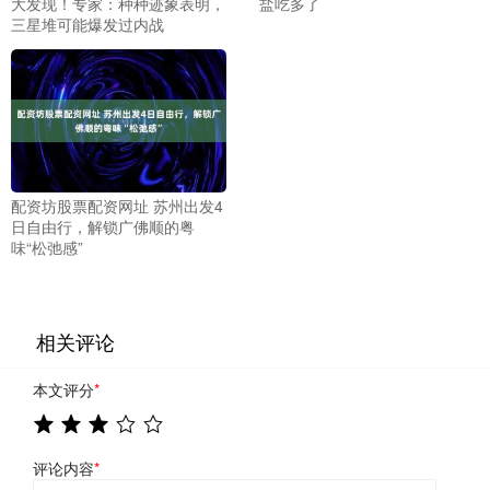
大发现！专家：种种迹象表明，
盐吃多了
三星堆可能爆发过内战
配资坊股票配资网址 苏州出发4
日自由行，解锁广佛顺的粤
味“松弛感”
相关评论
本文评分
*
评论内容
*