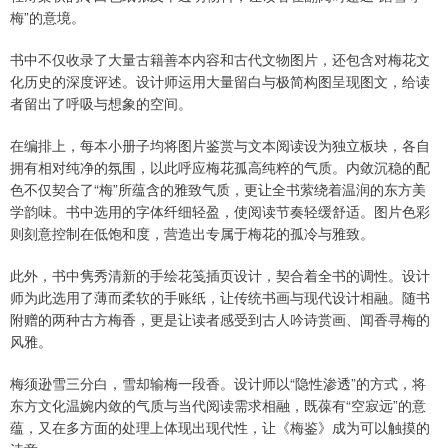
梅”的意境。
书中不仅收录了大量古籍善本内容和古代文物图片，还包含对梅花文
化历史的深度评述。设计师运用大量留白与极简构图呈现图文，给读
者留出了呼吸与想象的空间。
在编排上，每本小册子均将图片鉴赏与文本阅读设为独立板块，各自
拥有相对纯净的氛围，以此呼应梅花孤高纯粹的气质。内敛沉稳的配
色不仅契合了“梅”所蕴含的雅致气质，更让全书萦绕着温润的东方美
学韵味。书中选用的字体纤细轻盈，使阅读节奏轻缓舒适。图片色彩
则刻意控制在低饱和度，营造出专属于梅花的孤冷与雅致。
此外，书中隽秀清新的手绘花笺插页设计，契合着全书的调性。设计
师为此选用了薄而柔软的手账纸，让传统书画与现代设计相融。随书
附赠的两种古方梅香，更是让读者感受到古人吟诗赏画、闻香寻梅的
风雅。
梅须逊雪三分白，雪却输梅一段香。设计师以“隐性渗透”的方式，将
东方文化温婉内敛的气质与当代阅读需求相融，既葆有“空寂远”的意
蕴，又在多方面的处理上体现出现代性，让《梅鉴》成为可以触摸的