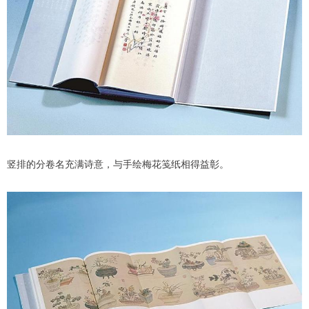
竖排的分卷名充满诗意，与手绘梅花笺纸相得益彰。