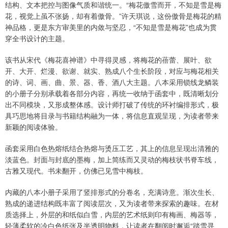
结构、文本把控与图像气质和谐统一。“梅花傲雪而开，不知是雪是梅
花，视觉上虽不张扬，却有着傲骨。”许天琪说，这份傲骨是梅花的精
神品格，更是东方审美里的内敛与坚忍，“不知是雪是梅花”也成为贯
穿全书设计的主题。
该书从宋代《梅花喜神谱》中寻得灵感，将梅花的蓓蕾、展叶、欲
开、大开、烂漫、欲谢、就实、熟成八个生长阶段，对应与梅花相关
的诗、词、画、曲、景、器、香、酒八大主题。八本采用锁线龙鳞装
的小册子分别承载着各部分内容，再统一收纳于函套中，既清晰划分
出不同模块，又形成整体感。设计师打破了传统的环衬编排形式，极
具巧思地将目录与书籍结构融为一体，将信息直观呈现，为读者带来
新颖的阅读体验。
函套采用白色热熔纸结合热熔与烫压工艺，其上的信息呈现出清雅的
淡蓝色。封面与封底的墨梅，加上简练而又灵动的梅枝状书脊车线，
古雅又现代。书未翻开，仿佛已见雪中梅枝。
内藏的八本小册子采用了竖排形式的分卷名，充满诗意。渐次生长、
熟成的递进结构既丰富了阅读层次，又为读者带来探索的趣味。在材
质选择上，外层的和纸似白雪，内层的艺术纸则印有梅画、梅器等，
轻薄柔软的冷白色纸张及半透明物料，让读者在翻阅时邂逅“踏雪寻