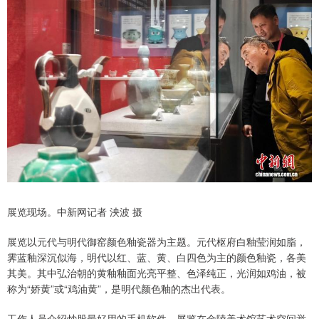
展览现场。中新网记者 泱波 摄
展览以元代与明代御窑颜色釉瓷器为主题。元代枢府白釉莹润如脂，
霁蓝釉深沉似海，明代以红、蓝、黄、白四色为主的颜色釉瓷，各美
其美。其中弘治朝的黄釉釉面光亮平整、色泽纯正，光润如鸡油，被
称为“娇黄”或“鸡油黄”，是明代颜色釉的杰出代表。
工作人员介绍炒股最好用的手机软件，展览在金陵美术馆艺术空间举