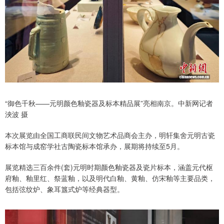
“御色千秋——元明颜色釉瓷器及标本精品展”亮相南京。中新网记者
泱波 摄
本次展览由全国工商联民间文物艺术品商会主办，明轩集舍元明古瓷
标本馆与成窑学社古陶瓷标本馆承办，展期将持续至5月。
展览精选三百余件(套)元明时期颜色釉瓷器及瓷片标本，涵盖元代枢
府釉、釉里红、祭蓝釉，以及明代白釉、黄釉、仿宋釉等主要品类，
包括弦纹炉、象耳簋式炉等经典器型。